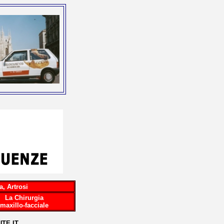
a, Artrosi
La Chirurgia
maxillo-facciale
TE.IT