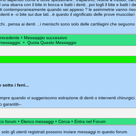
una sbarra con il bite in bocca e batti i denti...poi togli il bite e batti i d
 lati contemporaneamente quando sei appeso ? le asimmetrie vanno risolt
e denti e -o bite sui due lati...è questo il significato delle prove muscolari
hi...pensa ai denti ...i menischi sono solo delle cartilagini che seguono il
recedente
•
Messaggio successivo
 messaggio
•
Quota Questo Messaggio
otto i ferri...
empre quando vi suggeriscono estrazione di denti o interventi chirurgici.
 garantiti--
co forum
•
Elenco messaggi
•
Cerca
•
Entra nel Forum
 solo gli utenti registrati possono inviare messaggi in questo forum.