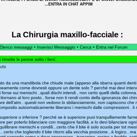
...ENTRA IN CHAT APPIM
La Chirurgia maxillo-facciale
:
Elenco messaggi
•
Inserisci Messaggio
•
Cerca
•
Entra nel Forum
imette le penne sotto i ferri...
chi
to da una mandibola che chiude male (appeso alla sbarra quanti denti s
eamente come dovresti oppure un dente solo ? perché mai devi interv
i forse sui menischi...quali dischi intendi , non certo quelli della colonna
ritornano al loro posto...forse non ti rendi conto della ignoranza dei chiru
e dell'atm...questi non vedono lo sbilanciamento, non capiscono che r
composito autoomaticamente liberano i menischi dalle compressioni...li
 superiore o inferiore ? perché se è superiore puoi tranquillamente farn
riore per poterlo bilanciare con maggiore facilità..e lo devi bilanciare og
uilibrare menischi e condili...certo che il bite è solo scuola per tot mesi
a....certo che togliendo il bite ritorni alla vecchia posizione...è logico..
 denti sapendo come e dove spessorare...trapanino, resine a freddo, cart