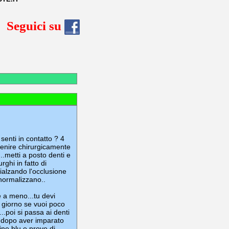
Seguici su
enti in contatto ? 4
enire chirurgicamente
...metti a posto denti e
rghi in fatto di
ialzando l'occlusione
 normalizzano..
e a meno...tu devi
ni giorno se vuoi poco
...poi si passa ai denti
.ma dopo aver imparato
ine blu e prove di