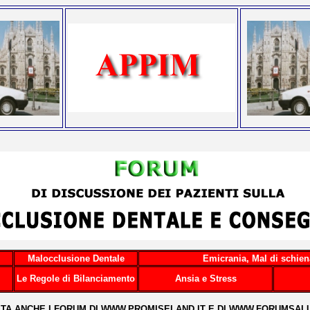
Malocclusione Dentale
Emicrania, Mal di schien
Le Regole di Bilanciamento
Ansia e Stress
SITA ANCHE I FORUM DI
WWW.PROMISELAND.IT
E DI
WWW.FORUMSALU