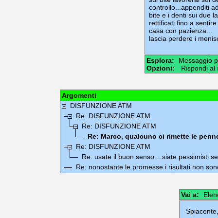
controllo...appenditi ad 
bite e i denti sui due
rettificati fino a sentir
casa con pazienza...
lascia perdere i menisc
Esplora:
Messaggio p
Opzioni:
Rispondi al
Argomenti
DISFUNZIONE ATM
Re: DISFUNZIONE ATM
Re: DISFUNZIONE ATM
Re: Marco, qualcuno ci rimette le penne s
Re: DISFUNZIONE ATM
Re: usate il buon senso....siate pessimisti s
Re: nonostante le promesse i risultati non sono
Vai a:
Elen
Spiacente,