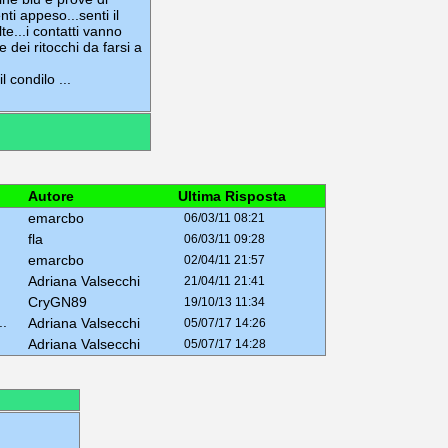
enti appeso...senti il
e...i contatti vanno
 e dei ritocchi da farsi a
 condilo ...
Autore
Ultima Risposta
emarcbo
06/03/11 08:21
fla
06/03/11 09:28
emarcbo
02/04/11 21:57
Adriana Valsecchi
21/04/11 21:41
CryGN89
19/10/13 11:34
..
Adriana Valsecchi
05/07/17 14:26
Adriana Valsecchi
05/07/17 14:28