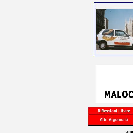
Riflessioni Libere
Altri Argomenti
...VI