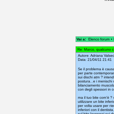
Vai a:
Elenco forum
•
Re: Marco, qualcuno ci r
Autore:
Adriana Valsec
Data: 21/04/11 21:41
Se il problema è causa
per parte contemporan
sui dischi atm ? intend
postura...e i menischi 
bilanciamento muscolar
con degli spessori in 
ma il tuo bite com'è ?
utilizzare un bite infe
per volta usare per rieq
inferiori con il dentist
sul bite lavorerai sui