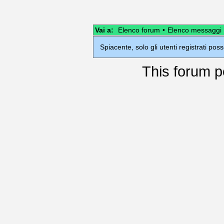
Vai a:
Elenco forum
•
Elenco messaggi
Spiacente, solo gli utenti registrati po
This
forum
p