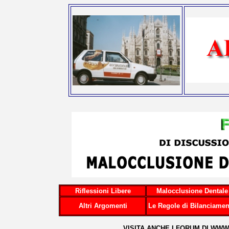
Riflessioni Libere
Malocclusione Dentale
Altri Argomenti
Le Regole di Bilanciamen
...VISITA ANCHE I FORUM DI
WWW.