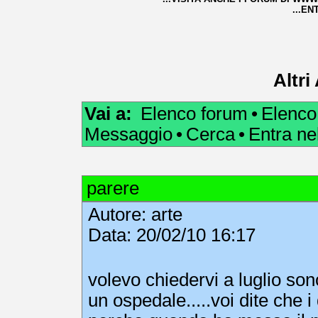
...EN
Altri
Vai a:
Elenco forum
•
Elenco
Messaggio
•
Cerca
•
Entra n
parere
Autore:
arte
Data: 20/02/10 16:17
volevo chiedervi a luglio son
un ospedale.....voi dite che i 