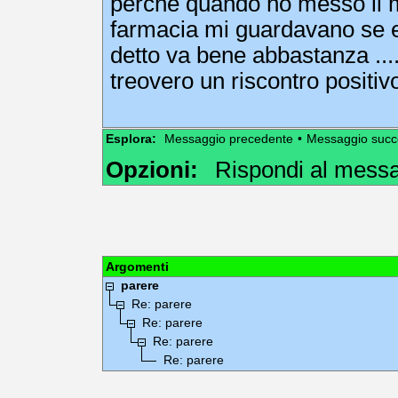
perche quando ho messo il m
farmacia mi guardavano se er
detto va bene abbastanza ...
treovero un riscontro positivo 
Esplora:
Messaggio precedente
•
Messaggio succ
Opzioni:
Rispondi al mess
Argomenti
parere
Re: parere
Re: parere
Re: parere
Re: parere