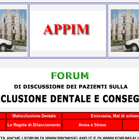
Malocclusione Dentale
Emicrania, Mal di schien
Le Regole di Bilanciamento
Ansia e Stress
SITA ANCHE I FORUM DI
WWW.PROMISELAND.IT
E DI
WWW.FORUMSALU