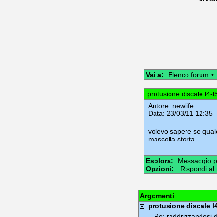
Vai a:
Elenco forum
•
protusione discale l4-l5
Autore:
newlife
Data: 23/03/11 12:35
volevo sapere se qual
mascella storta
Esplora:
Messaggio p
Opzioni:
Rispondi al
Argomenti
protusione discale l4
Re: raddrizzandosi d