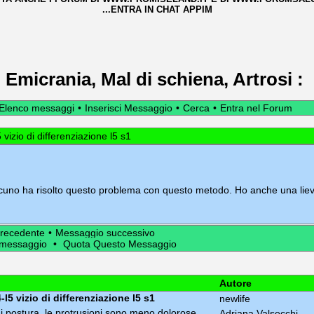
...ENTRA IN CHAT APPIM
Emicrania, Mal di schiena, Artrosi
:
Elenco messaggi
•
Inserisci Messaggio
•
Cerca
•
Entra nel Forum
 vizio di differenziazione l5 s1
cuno ha risolto questo problema con questo metodo. Ho anche una lieve
recedente
•
Messaggio successivo
 messaggio
•
Quota Questo Messaggio
Autore
-l5 vizio di differenziazione l5 s1
newlife
i postura, le protrusioni sono meno dolorose...
Adriana Valsecchi