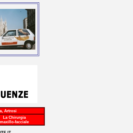
a, Artrosi
La Chirurgia
maxillo-facciale
TE.IT