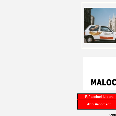
Riflessioni Libere
Altri Argomenti
...VI