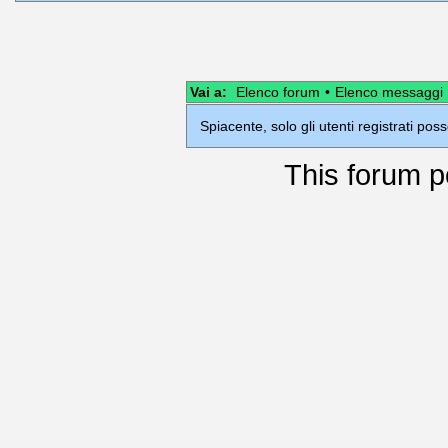
Vai a:
Elenco forum
•
Elenco messaggi
Spiacente, solo gli utenti registrati po
This
forum
p