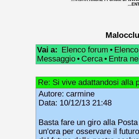
...EN
Malocclu
Vai a:
Elenco forum
•
Elenco
Messaggio
•
Cerca
•
Entra n
Re: Si vive adattandosi alla 
Autore:
carmine
Data: 10/12/13 21:48
Basta fare un giro alla Posta 
un'ora per osservare il futur