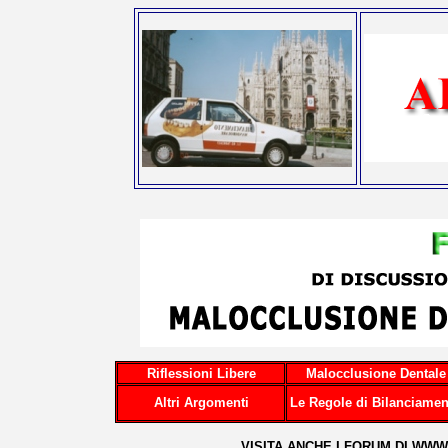
Riflessioni Libere
Malocclusione Dentale
Altri Argomenti
Le Regole di Bilanciamen
...VISITA ANCHE I FORUM DI
WWW.