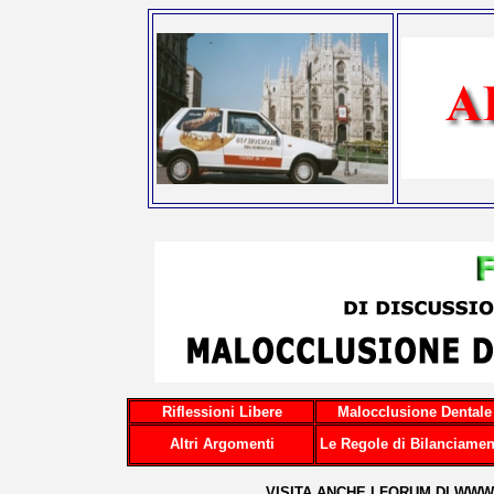
Riflessioni Libere
Malocclusione Dentale
Altri Argomenti
Le Regole di Bilanciamen
...VISITA ANCHE I FORUM DI
WWW.