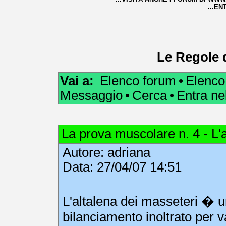
...EN
Le Regole 
Vai a:
Elenco forum
•
Elenco
Messaggio
•
Cerca
•
Entra n
La prova muscolare n. 4 - L'
Autore:
adriana
Data: 27/04/07 14:51
L'altalena dei masseteri � u
bilanciamento inoltrato per v