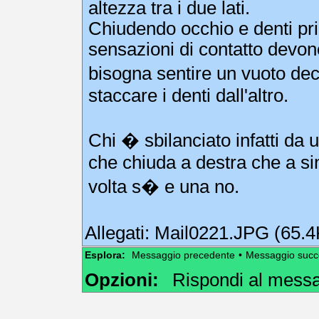
altezza tra i due lati.
Chiudendo occhio e denti prim
sensazioni di contatto devono
bisogna sentire un vuoto deci
staccare i denti dall'altro.
Chi � sbilanciato infatti da 
che chiuda a destra che a sin
volta s� e una no.
Allegati:
Mail0221.JPG (65.4
Esplora:
Messaggio precedente
•
Messaggio succ
Opzioni:
Rispondi al mess