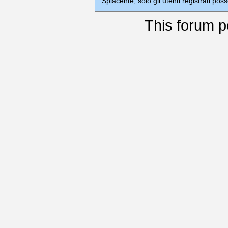
Spiacente, solo gli utenti registrati po
This
forum
p