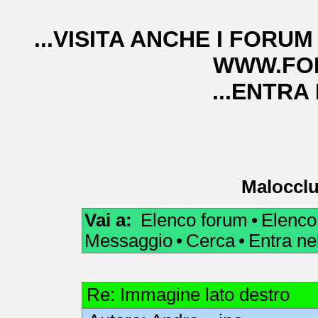
...VISITA ANCHE I FORUM
WWW.FOR
...ENTRA
Malocclu
Vai a:
Elenco forum
•
Elenco
Messaggio
•
Cerca
•
Entra n
Re: Immagine lato destro