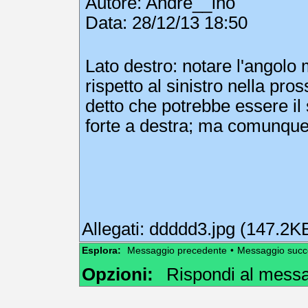
Autore:
Andre__ino
Data: 28/12/13 18:50
Lato destro: notare l'angolo 
rispetto al sinistro nella pr
detto che potrebbe essere il
forte a destra; ma comunque i
Allegati:
ddddd3.jpg (147.2K
Esplora:
Messaggio precedente
•
Messaggio succ
Opzioni:
Rispondi al mess